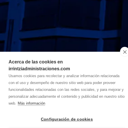
Acerca de las cookies en
irrintziadministraciones.com
IRRINTZI ADMINISTRACIONES
-
Aviso legal
-
Política de privacidad
Usamos cookies para recolectar y analizar información relacionada
-
Política de cookies
- By
CiberPubli
-
con el uso y desempeño de nuestro sitio web para poder proveer
funcionalidades relacionadas con las redes sociales, y para mejorar y
personalizar adecuadamente el contenido y publicidad en nuestro sitio
web.
Más información
Configuración de cookies